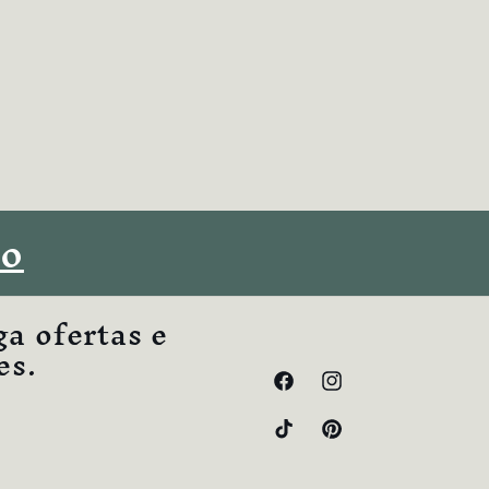
io
ga ofertas e
es.
Facebook
Instagram
TikTok
Pinterest