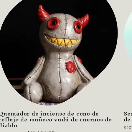
Quemador de incienso de cono de
So
reflujo de muñeco vudú de cuernos de
de
diablo
Pre
$20