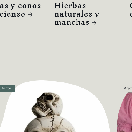
as y conos
Hierbas
ncienso
naturales y
manchas
Oferta
Ago