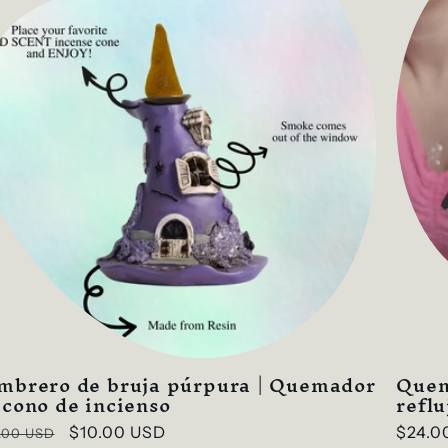
mbrero de bruja púrpura | Quemador
Quem
 cono de incienso
refl
cio
Precio
$10.00 USD
Preci
$24.0
.00 USD