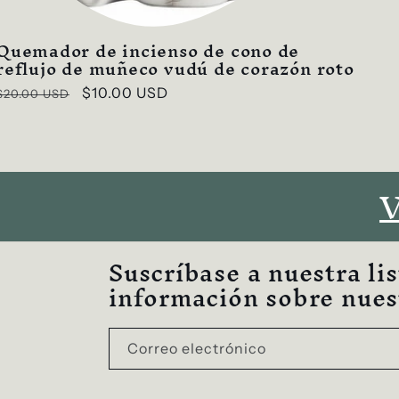
Quemador de incienso de cono de
reflujo de muñeco vudú de corazón roto
Precio
Precio
$10.00 USD
$20.00 USD
habitual
de
oferta
V
Suscríbase a nuestra li
información sobre nuest
Correo electrónico