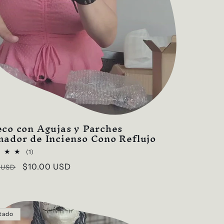
co con Agujas y Parches
ador de Incienso Cono Reflujo
1
(1)
reseñas
o
Precio
$10.00 USD
 USD
totales
al
de
oferta
tado