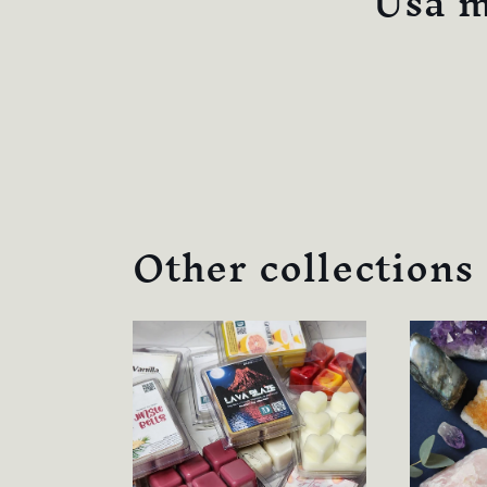
c
Usa m
c
i
ó
n
Other collections
: