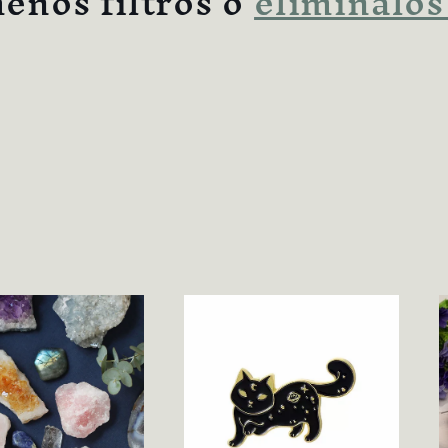
enos filtros o
elimínalos