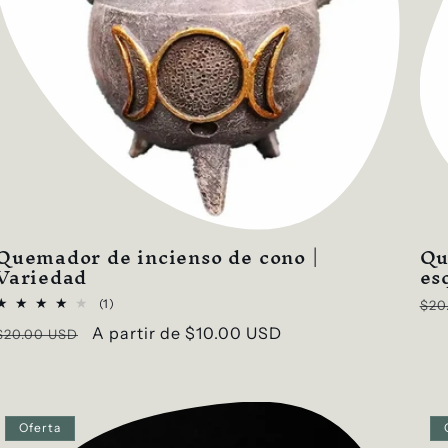
Quemador de incienso de cono |
Qu
Variedad
es
Pre
1
(1)
$20
reseñas
hab
Precio
Precio
A partir de
$10.00 USD
$20.00 USD
totales
habitual
de
oferta
Oferta