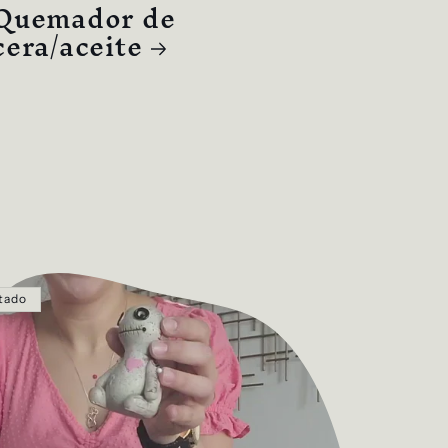
Quemador de
cera/aceite
tado