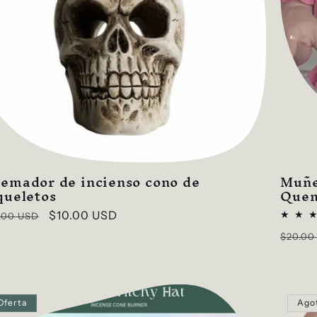
emador de incienso cono de
Muñe
queletos
Quem
cio
Precio
$10.00 USD
.00 USD
itual
de
Preci
$20.00
oferta
habitu
Oferta
Ago