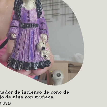
ador de incienso de cono de
ujo de niña con muñeca
o
0 USD